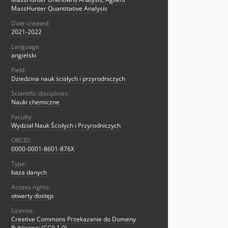
MassHunter Quantitative Analysis
Date created:
2021-2022
Language:
angielski
Field:
Dziedzina nauk ścisłych i przyrodniczych
Scientific disciplines:
Nauki chemiczne
Faculty:
Wydział Nauk Ścisłych i Przyrodniczych
ORCID:
0000-0001-8601-876X
Type:
baza danych
Access rights:
otwarty dostęp
License:
Creative Commons Przekazanie do Domeny
Publicznej (CC0 1.0)