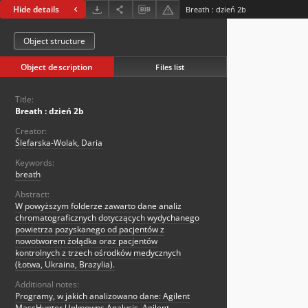
Hide details
Breath : dzień 2b
Object structure
Object description
Files list
Title:
Breath : dzień 2b
Creator:
Ślefarska-Wolak, Daria
Keywords:
breath
Abstract:
W powyższym folderze zawarto dane analiz
chromatograficznych dotyczących wydychanego
powietrza pozyskanego od pacjentów z
nowotworem żołądka oraz pacjentów
kontrolnych z trzech ośrodków medycznych
(Łotwa, Ukraina, Brazylia).
Additional notes:
Programy, w jakich analizowano dane: Agilent
MassHunter Unknowns Analysis, Agilent